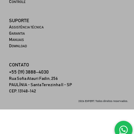
C
ONTROLE
SUPORTE
A
SSISTÊNCIA TÉCNICA
G
ARANTIA
M
ANUAIS
D
OWNLOAD
CONTATO
+55 (19) 3888-4030
Rua Sofia Atauri Fadin, 256
PAULÍNIA - Santa Terezinha II - SP
CEP. 13148-142
2026 EXPERT. Todos direitos reservados.