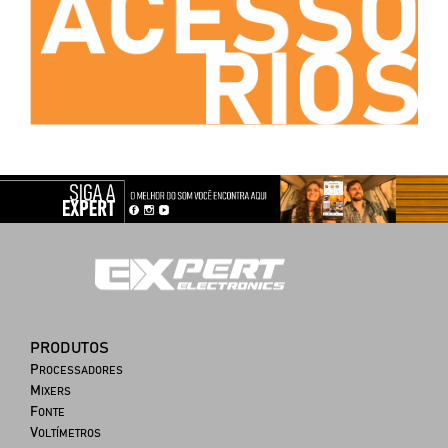
PRODUTOS
P
ROCESSADORES
M
IXERS
F
ONTE
V
OLTÍMETROS