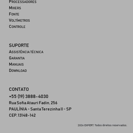
P
ROCESSADORES
M
IXERS
F
ONTE
V
OLTÍMETROS
C
ONTROLE
SUPORTE
A
SSISTÊNCIA TÉCNICA
G
ARANTIA
M
ANUAIS
D
OWNLOAD
CONTATO
+55 (19) 3888-4030
Rua Sofia Atauri Fadin, 256
PAULÍNIA - Santa Terezinha II - SP
CEP. 13148-142
2026 EXPERT. Todos direitos reservados.