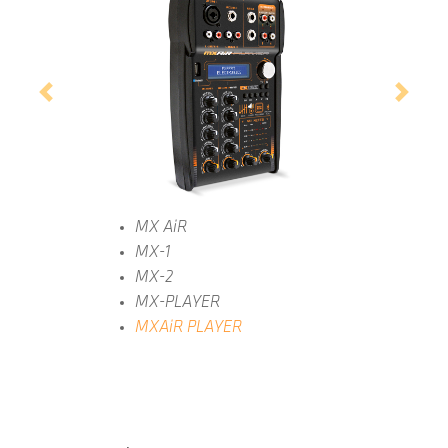
Previous
Next
MX AiR
MX-1
MX-2
MX-PLAYER
MXAiR PLAYER